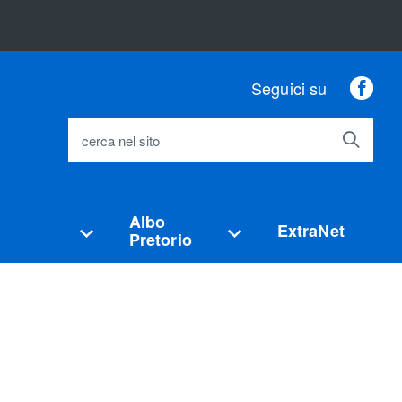
Fac
Seguici su
cerca nel sito
Albo
ExtraNet
Pretorio