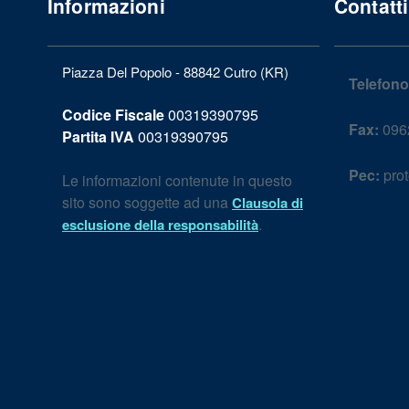
Informazioni
Contatti
Piazza Del Popolo - 88842 Cutro (KR)
Telefono
Codice Fiscale
00319390795
Fax:
096
Partita IVA
00319390795
Pec:
prot
Le informazioni contenute in questo
sito sono soggette ad una
Clausola di
.
esclusione della responsabilità