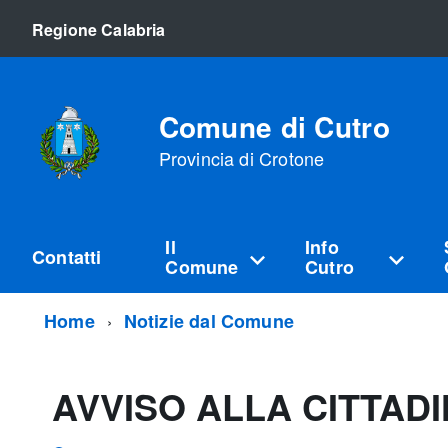
Regione Calabria
Comune di Cutro
Provincia di Crotone
Il
Info
Contatti
Comune
Cutro
Home
Notizie dal Comune
AVVISO ALLA CITTAD