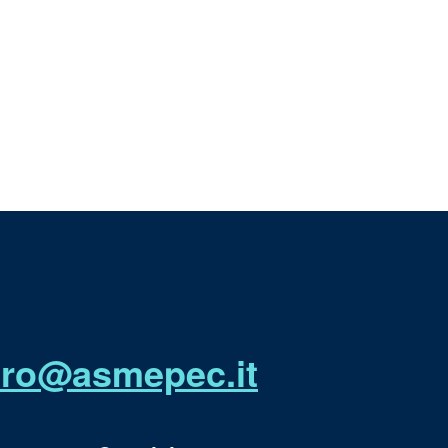
utro@asmepec.it