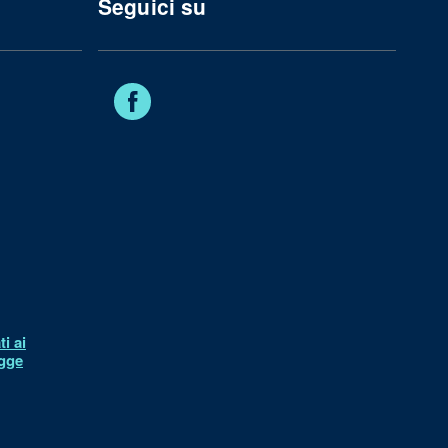
Seguici su
Facebook
i ai
egge