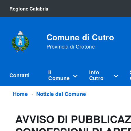
Regione Calabria
Comune di Cutro
Provincia di Crotone
Il
Info
Contatti
Comune
Cutro
Home
Notizie dal Comune
AVVISO DI PUBBLICAZ