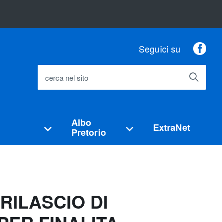
Fac
Seguici su
cerca nel sito
Albo
ExtraNet
Pretorio
RILASCIO DI