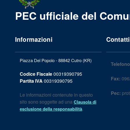
PEC ufficiale del Comu
Informazioni
Contatti
Piazza Del Popolo - 88842 Cutro (KR)
Telefono
Codice Fiscale
00319390795
Fax:
096
Partita IVA
00319390795
Pec:
prot
Le informazioni contenute in questo
sito sono soggette ad una
Clausola di
.
esclusione della responsabilità