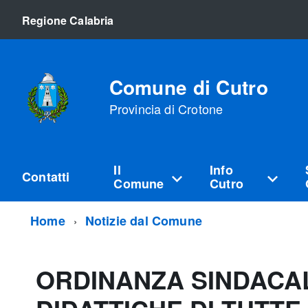
Regione Calabria
Comune di Cutro
Provincia di Crotone
Il
Info
Contatti
Comune
Cutro
Home
Notizie dal Comune
ORDINANZA SINDACALE