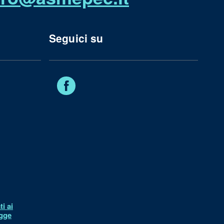
Seguici su
Facebook
i ai
egge