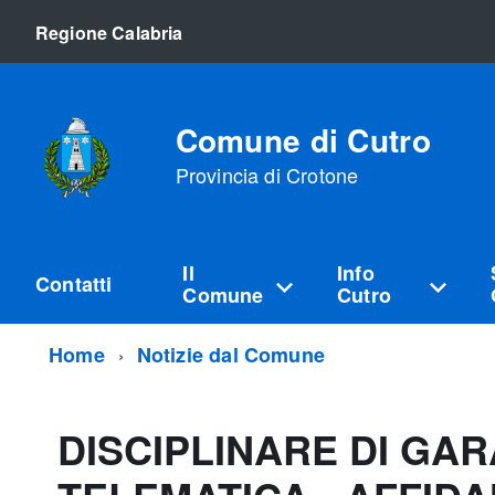
Regione Calabria
Comune di Cutro
Provincia di Crotone
Il
Info
Contatti
Comune
Cutro
Home
Notizie dal Comune
DISCIPLINARE DI G