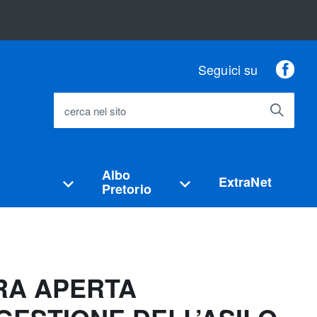
Fac
Seguici su
cerca nel sito
Albo
ExtraNet
Pretorio
RA APERTA