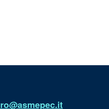
utro@asmepec.it