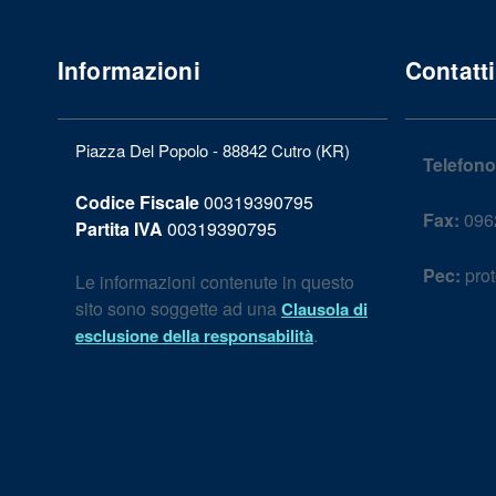
Informazioni
Contatti
Piazza Del Popolo - 88842 Cutro (KR)
Telefono
Codice Fiscale
00319390795
Fax:
096
Partita IVA
00319390795
Pec:
prot
Le informazioni contenute in questo
sito sono soggette ad una
Clausola di
.
esclusione della responsabilità