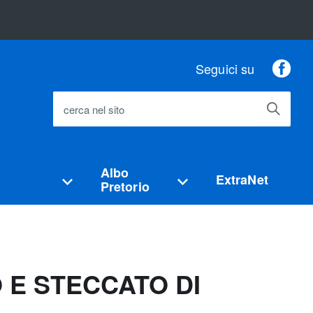
Fac
Seguici su
cerca nel sito
Albo
ExtraNet
Pretorio
 E STECCATO DI