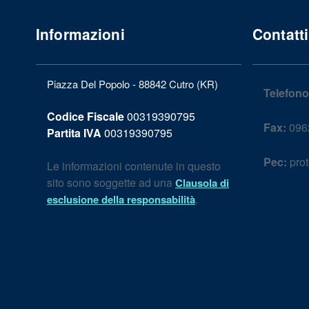
Informazioni
Contatti
Piazza Del Popolo - 88842 Cutro (KR)
Telefono
Codice Fiscale
00319390795
Fax:
096
Partita IVA
00319390795
Pec:
prot
Le informazioni contenute in questo
sito sono soggette ad una
Clausola di
.
esclusione della responsabilità