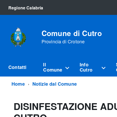
Regione Calabria
Comune di Cutro
Provincia di Crotone
Il
Info
Contatti
Comune
Cutro
Home
Notizie dal Comune
DISINFESTAZIONE AD