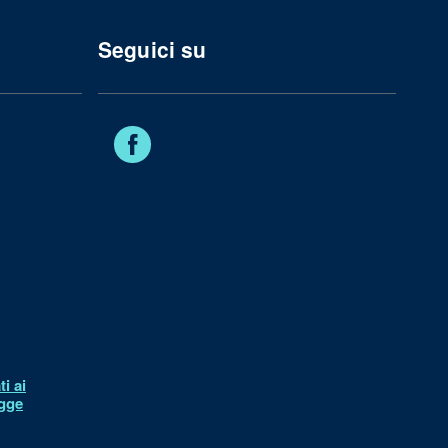
Seguici su
Facebook
i ai
egge