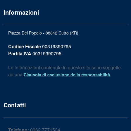
Informazioni
Piazza Del Popolo - 88842 Cutro (KR)
Codice Fiscale
00319390795
Partita IVA
00319390795
Le informazioni contenute in questo sito sono soggette
ad una
.
Clausola di esclusione della responsabilità
Contatti
Telefono:
0962 7771534