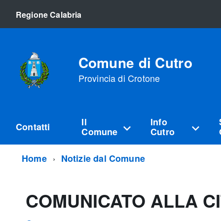
Regione Calabria
Comune di Cutro
Provincia di Crotone
Il
Info
Contatti
Comune
Cutro
Home
Notizie dal Comune
COMUNICATO ALLA C