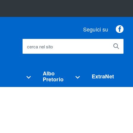
Fac
Seguici su
cerca nel sito
Albo
ExtraNet
Pretorio