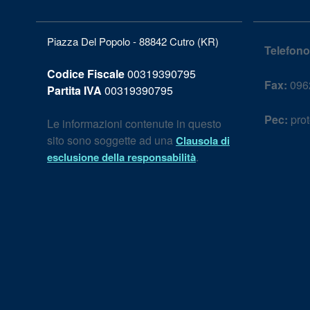
Piazza Del Popolo - 88842 Cutro (KR)
Telefono
Codice Fiscale
00319390795
Fax:
096
Partita IVA
00319390795
Pec:
prot
Le informazioni contenute in questo
sito sono soggette ad una
Clausola di
.
esclusione della responsabilità