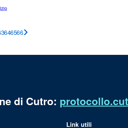
izio
63
64
65
66
Pagina
successiva
ne di Cutro:
protocollo.c
Link utili