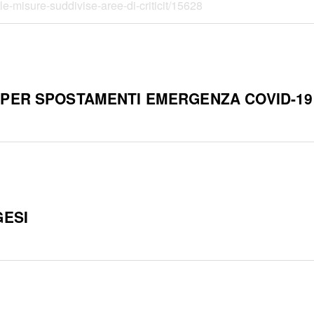
le-misure-suddivise-aree-di-criticit/15628
 PER SPOSTAMENTI EMERGENZA COVID-19
GESI