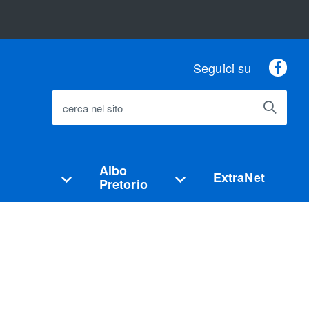
Fac
Seguici su
cerca nel sito
Albo
ExtraNet
Pretorio