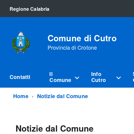
Regione Calabria
Comune di Cutro
Provincia di Crotone
Il
Info
Contatti
Comune
Cutro
Home
Notizie dal Comune
Notizie dal Comune