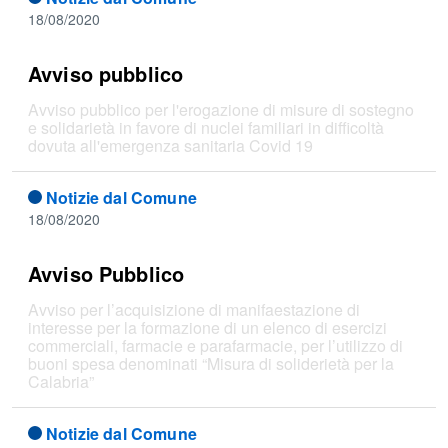
18/08/2020
Avviso pubblico
Avviso pubblico per l'erogazione di misure di sostegno
e solidarietà in favore di nuclei familiari in difficoltà
dovuta all'emergenza sanitaria Covid 19
Notizie dal Comune
18/08/2020
Avviso Pubblico
Avviso per l’acquisizione di manifaestazione di
interesse per la formazione di un elenco di esercizi
commerciali, farmacie e parafarmacie, per l’utilizzo di
buoni spesa denominati “Misura di soliderietà per la
Calabria”
Notizie dal Comune