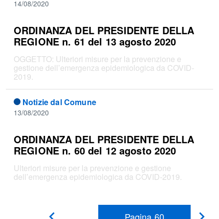
14/08/2020
ORDINANZA DEL PRESIDENTE DELLA
REGIONE n. 61 del 13 agosto 2020
OGGETTO: Ulteriori misure per la prevenzione e
gestione dell’emergenza epidemiologica da COVID-
2019.
Notizie dal Comune
13/08/2020
ORDINANZA DEL PRESIDENTE DELLA
REGIONE n. 60 del 12 agosto 2020
Ulteriori misure per la prevenzione e gestione
dell’emergenza epidemiologica da COVID-2019.
Pagina
60
Pag
Pagina