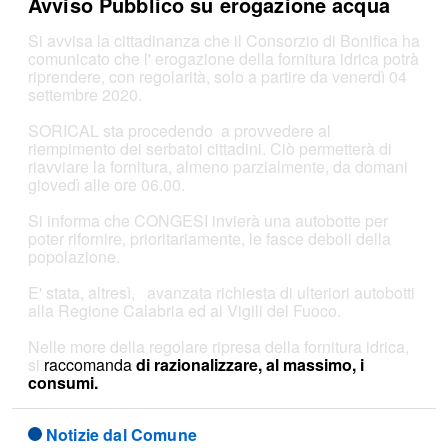
Avviso Pubblico su erogazione acqua
Si avvisa la cittadinanza che il Consorzio di Bonifica ha
comunicato che l' erogazione della fornitura idrica potrà
riprendere, con regolarità, solo a partire da venerdì 04
settembre 2020.
SORICAL sta procedendo a provvedere al
riempimento dei serbatoi cittadini. Ciò permetterà di
riavviare la fornitura, almeno parzialmente, da domani
giovedì alle ore 06.00.
Si informa che CONGESI invierà una autobotte per
poter rifornire, prioritariamente, le fasce deboli della
popolazione.
E' stata, altresì, avanzata richiesta di ulteriori autobotti
alla Regione Calabria ed ai Vigili del Fuoco.
Nelle more della regolare ripresa della fornitura idrica,
si
raccomanda
di razionalizzare, al massimo, i
consumi.
Notizie dal Comune