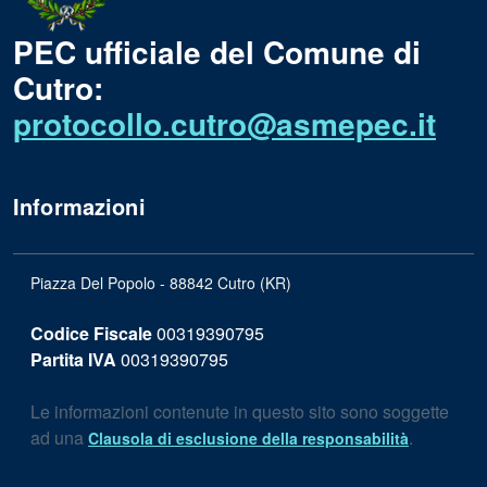
PEC ufficiale del Comune di
Cutro:
protocollo.cutro@asmepec.it
Informazioni
Piazza Del Popolo - 88842 Cutro (KR)
Codice Fiscale
00319390795
Partita IVA
00319390795
Le informazioni contenute in questo sito sono soggette
ad una
.
Clausola di esclusione della responsabilità