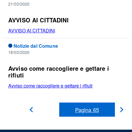
21/03/2020
AVVISO AI CITTADINI
AVVISO AI CITTADINI
Notizie dal Comune
18/03/2020
Avviso come raccogliere e gettare i
rifiuti
Avviso come raccogliere e gettare i rifiuti
Pagina
65
Pag
Pagina
Precedente
suc