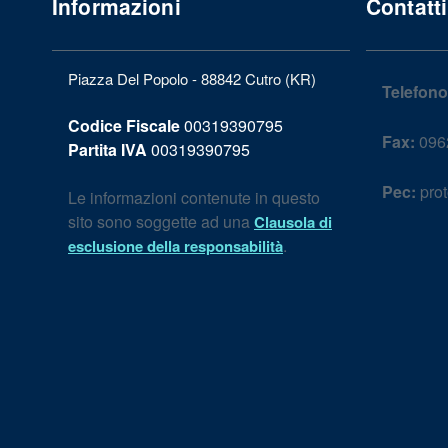
Informazioni
Contatti
Piazza Del Popolo - 88842 Cutro (KR)
Telefono
Codice Fiscale
00319390795
Fax:
096
Partita IVA
00319390795
Pec:
prot
Le informazioni contenute in questo
sito sono soggette ad una
Clausola di
.
esclusione della responsabilità