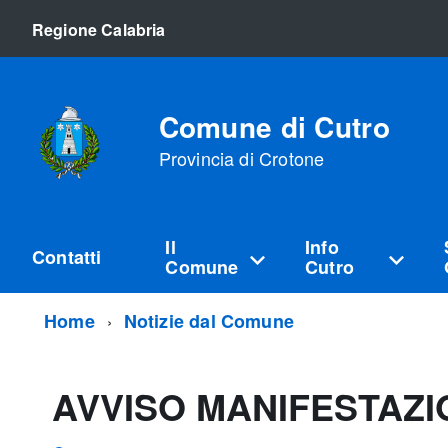
Regione Calabria
Comune di Cutro
Provincia di Crotone
Il
Info
Contatti
Comune
Cutro
Home
Notizie dal Comune
AVVISO MANIFESTAZIO