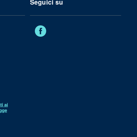
Seguici su
Facebook
i ai
egge