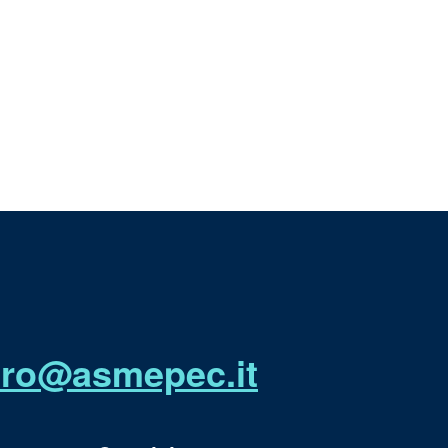
utro@asmepec.it