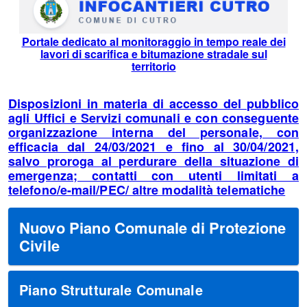
Portale dedicato al monitoraggio in tempo reale dei
lavori di scarifica e bitumazione stradale sul
territorio
Disposizioni in materia di accesso del pubblico
agli Uffici e Servizi comunali e con conseguente
organizzazione interna del personale, con
efficacia dal 24/03/2021 e fino al 30/04/2021,
salvo proroga al perdurare della situazione di
emergenza; contatti con utenti limitati a
telefono/e-mail/PEC/ altre modalità telematiche
Nuovo Piano Comunale di Protezione
Civile
Piano Strutturale Comunale