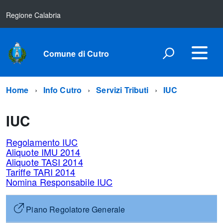
Regione Calabria
Comune di Cutro
Home
Info Cutro
Servizi Tributi
IUC
IUC
Regolamento IUC
Aliquote IMU 2014
Aliquote TASI 2014
Tariffe TARI 2014
Nomina Responsabile IUC
Piano Regolatore Generale