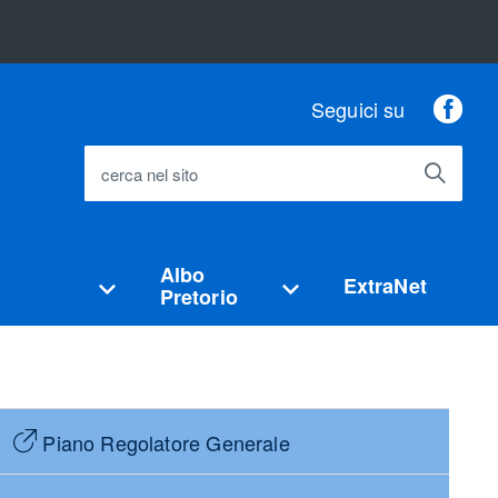
Fac
Seguici su
cerca nel sito
Albo
ExtraNet
Pretorio
Piano Regolatore Generale