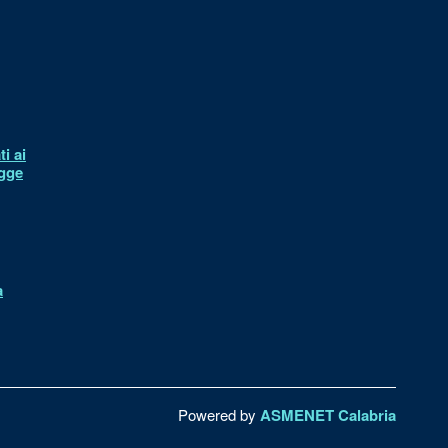
i ai
egge
à
Powered by
ASMENET Calabria