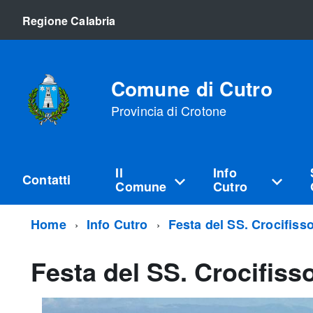
Regione Calabria
Comune di Cutro
Provincia di Crotone
Il
Info
Contatti
Comune
Cutro
Home
Info Cutro
Festa del SS. Crocifiss
Festa del SS. Crocifiss