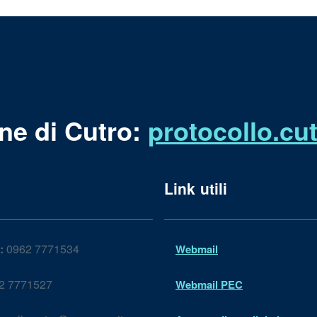
ne di Cutro:
protocollo.c
Link utili
:
0962 7771534
Webmail
2 7771527
Webmail PEC