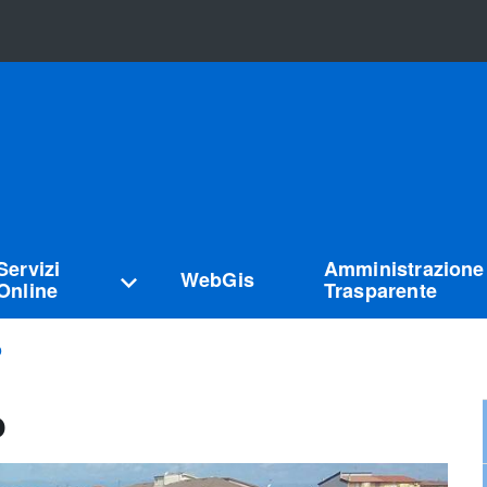
Servizi
Amministrazione
WebGis
Online
Trasparente
o
o