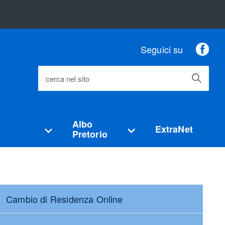
Fac
Seguici su
cerca nel sito
Albo
ExtraNet
Pretorio
Cambio di Residenza Online