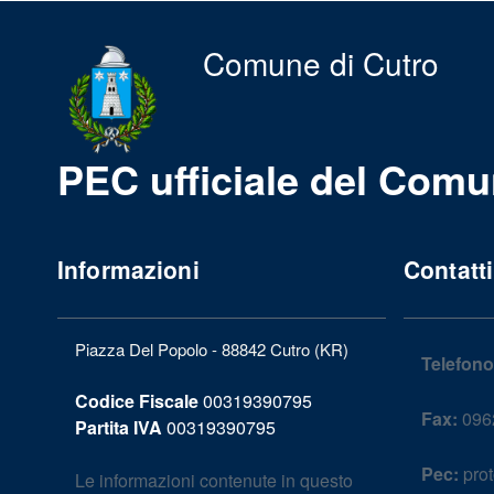
Comune di Cutro
PEC ufficiale del Comu
Informazioni
Contatti
Piazza Del Popolo - 88842 Cutro (KR)
Telefono
Codice Fiscale
00319390795
Fax:
096
Partita IVA
00319390795
Pec:
prot
Le informazioni contenute in questo