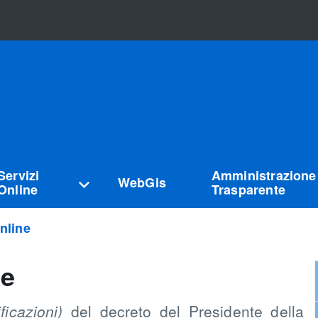
Servizi
Amministrazione
WebGis
Online
Trasparente
nline
ne
ficazioni)
del decreto del Presidente della