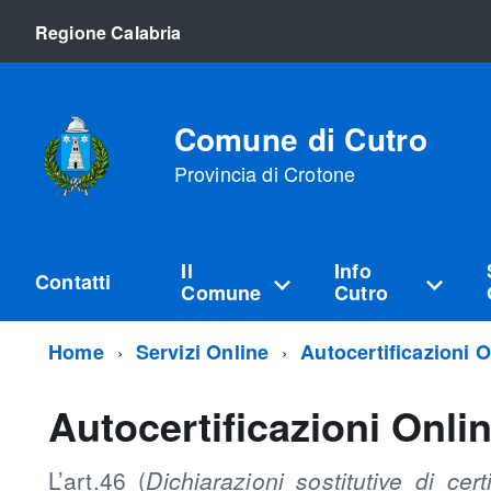
Regione Calabria
Comune di Cutro
Provincia di Crotone
Il
Info
Contatti
Comune
Cutro
Home
Servizi Online
Autocertificazioni O
Autocertificazioni Onli
L’art.46 (
Dichiarazioni sostitutive di certi