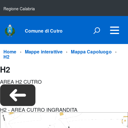
Regione Calabria
Comune di Cutro
Home
Mappe interattive
Mappa Capoluogo
H2
H2
AREA H2 CUTRO
H2 - AREA CUTRO INGRANDITA