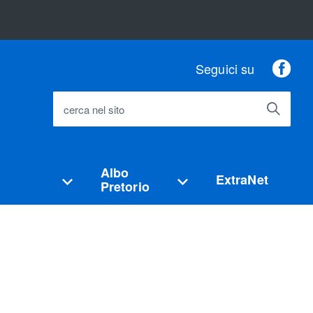
Fac
Seguici su
cerca nel sito
Albo
ExtraNet
Pretorio