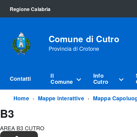
Regione Calabria
Comune di Cutro
Provincia di Crotone
Il
Info
Contatti
Comune
Cutro
Home
Mappe interattive
Mappa Capoluo
B3
AREA B3 CUTRO