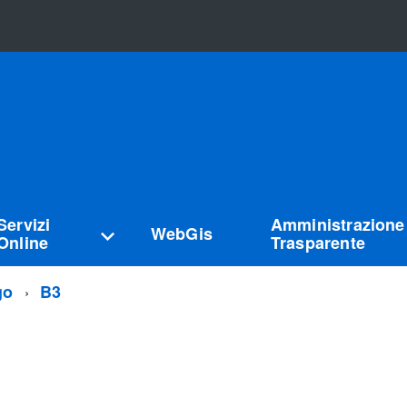
Servizi
Amministrazione
WebGis
Online
Trasparente
go
B3