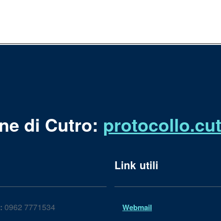
ne di Cutro:
protocollo.c
Link utili
:
0962 7771534
Webmail