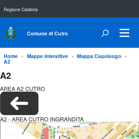
Regione Calabria
Comune di Cutro
Home
Mappe interattive
Mappa Capoluogo
A2
A2
AREA A2 CUTRO
A2 - AREA CUTRO INGRANDITA